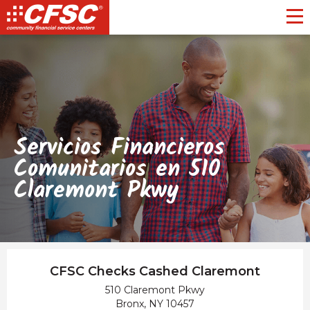
Toggl
Servicios Financieros
Comunitarios en 510
Claremont Pkwy
CFSC Checks Cashed Claremont
510 Claremont Pkwy
Bronx, NY 10457