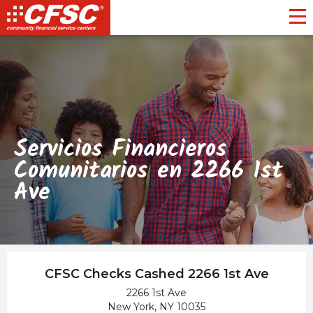
Toggl
Servicios Financieros
Comunitarios en 2266 1st
Ave
CFSC Checks Cashed 2266 1st Ave
2266 1st Ave
New York, NY 10035