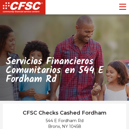
Toggl
Servicios Financieros
Comunitarios en 544 E
Fordham Rd
CFSC Checks Cashed Fordham
544 E Fordham Rd
Bronx, NY 10458