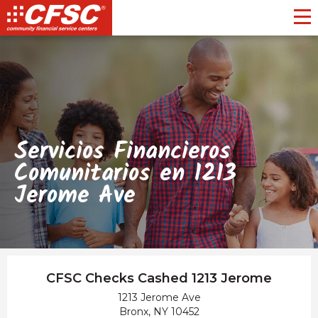
Toggl
Servicios Financieros
Comunitarios en 1213
Jerome Ave
CFSC Checks Cashed 1213 Jerome
1213 Jerome Ave
Bronx, NY 10452