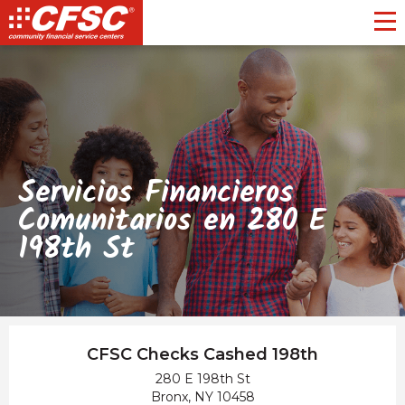
Toggl
Servicios Financieros
Comunitarios en 280 E
198th St
CFSC Checks Cashed 198th
280 E 198th St
Bronx, NY 10458