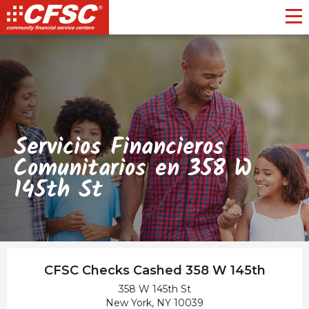
Toggl
Servicios Financieros
Comunitarios en 358 W
145th St
CFSC Checks Cashed 358 W 145th
358 W 145th St
New York, NY 10039