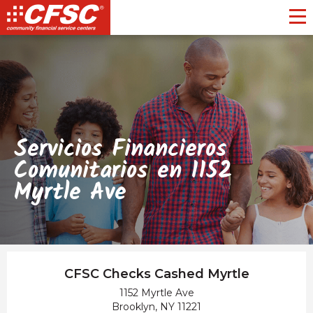
Toggl
Servicios Financieros
Comunitarios en 1152
Myrtle Ave
CFSC Checks Cashed Myrtle
1152 Myrtle Ave
Brooklyn, NY 11221