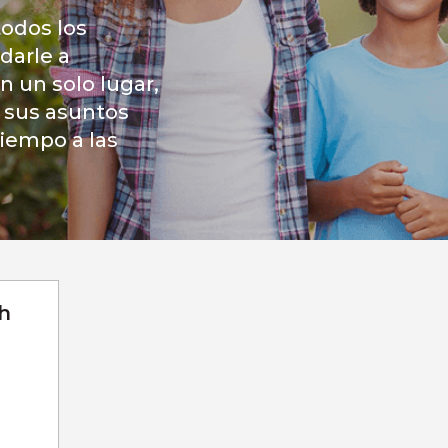
todos los
darle a
n un solo lugar,
 sus asuntos
iempo a las
h