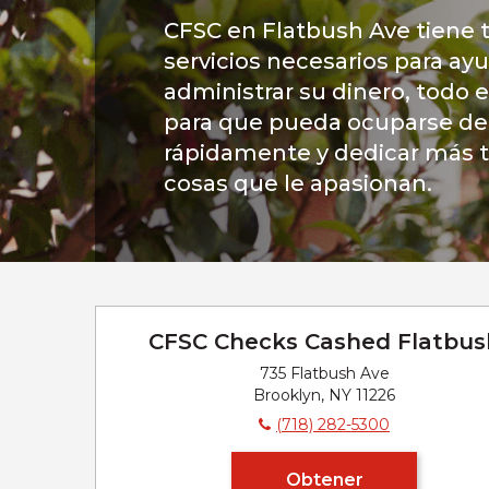
CFSC en Flatbush Ave tiene 
servicios necesarios para ayu
administrar su dinero, todo e
para que pueda ocuparse de
rápidamente y dedicar más t
cosas que le apasionan.
CFSC Checks Cashed Flatbus
735 Flatbush Ave
Brooklyn, NY 11226
(718) 282-5300
Obtener