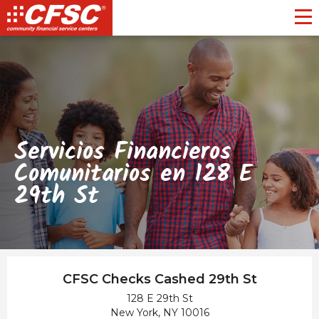
Toggl
Servicios Financieros
Comunitarios en 128 E
29th St
CFSC Checks Cashed 29th St
128 E 29th St
New York, NY 10016