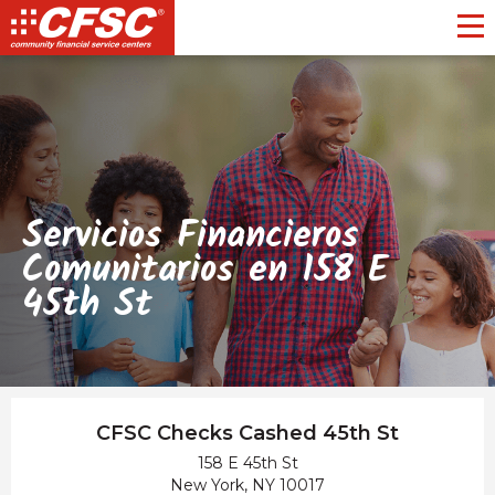
Toggl
Servicios Financieros
Comunitarios en 158 E
45th St
CFSC Checks Cashed 45th St
158 E 45th St
New York, NY 10017