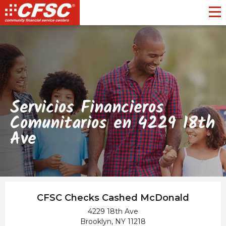
Toggl
Servicios Financieros
Comunitarios en 4229 18th
Ave
CFSC Checks Cashed McDonald
4229 18th Ave
Brooklyn, NY 11218