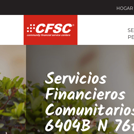
HOGAR
SE
P
Servicios
Financieros
Comunitario
6404B N 76