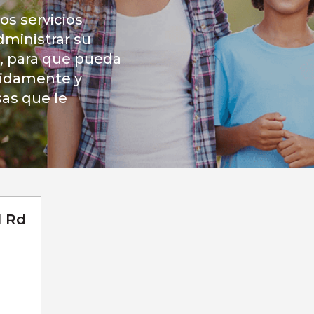
os servicios
dministrar su
r, para que pueda
pidamente y
sas que le
l Rd