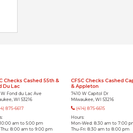
C Checks Cashed 55th &
CFSC Checks Cashed Cap
d Du Lac
& Appleton
 W Fond du Lac Ave
7410 W Capitol Dr
aukee, WI 53216
Milwaukee, WI 53216
14) 875-6617
(414) 875-6615
s:
Hours:
10:00 am to 5:00 pm
Mon-Wed:
8:30 am to 7:00 
Thu:
8:00 am to 9:00 pm
Thu-Fri:
8:30 am to 8:00 pm