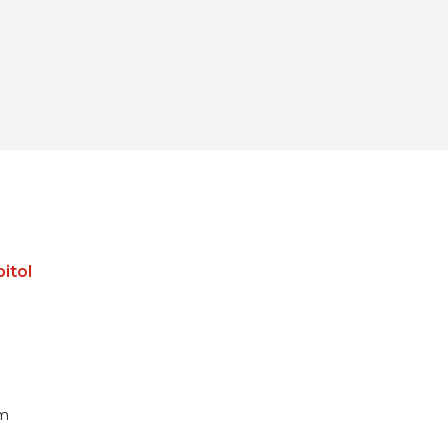
itol
pm