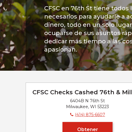
CFSC en 76th St tiene todos l
necesarios para ayudarle a a
dinero, todo en un solo luga
ocuparse de sus asuntos rá
dedicar más tiempo a las co
apasionan.
CFSC Checks Cashed 76th & Mil
6404B N 76th St
Milwaukee, WI 53223
(414) 875-6607
Obtener