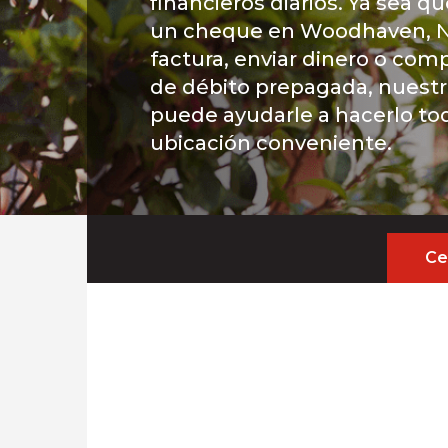
financieros diarios. Ya sea q
un cheque en Woodhaven, N
factura, enviar dinero o comp
de débito prepagada, nuest
puede ayudarle a hacerlo t
ubicación conveniente.
Ce