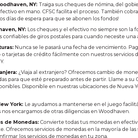
oodhaven, NY:
Traiga sus cheques de nómina, del gobie
 efectivo en mano. CFSC facilita el proceso. También co
los días de espera para que se abonen los fondos!
haven, NY:
Los cheques y el efectivo no siempre son la 
s confiables de giros postales para cuando necesite una a
turas:
Nunca se le pasará una fecha de vencimiento. Pag
o o tarjetas de crédito fácilmente con nuestros servicios
Y.
anjera:
¿Viaja al extranjero? Ofrecemos cambio de mone
as para que esté preparado antes de partir. Llame a su 
isponibles. Disponible en nuestras ubicaciones de Nueva Y
 New York:
Le ayudamos a mantenerse en el juego facilit
as nos encargamos de otras diligencias en Woodhaven.
os de Monedas:
Convierte todas tus monedas en efectivo
e. Ofrecemos servicios de monedas en la mayoría de las 
firmar los servicios de monedas en tu zona.