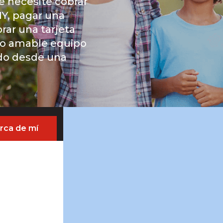
ue necesite cobrar
Y, pagar una
rar una tarjeta
ro amable equipo
odo desde una
rca de mí