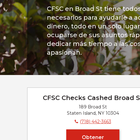
CFSC en Broad St tiene todos 
necesarios para ayudarle a a
dinero, todo en un solo luga
ocuparse de sus asuntos rá
dedicar más tiempo a las co
apasionan.
CFSC Checks Cashed Broad S
189 Broad St
Staten Island, NY 10304
(718) 442-3663
Obtener