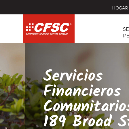
HOGAR
SE
P
Servicios
Financieros
Comunitario
189 Broad S