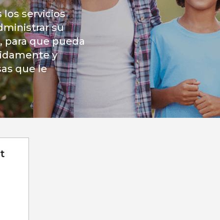
los servicios
dministrar su
r, para que pueda
pidamente y
sas que le
t