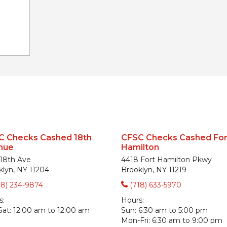
C Checks Cashed 18th
CFSC Checks Cashed For
nue
Hamilton
 18th Ave
4418 Fort Hamilton Pkwy
klyn, NY 11204
Brooklyn, NY 11219
18) 234-9874
(718) 633-5970
s:
Hours:
Sat:
12:00 am to 12:00 am
Sun:
6:30 am to 5:00 pm
Mon-Fri:
6:30 am to 9:00 pm