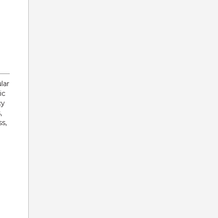
lar
ic
cy
,
s,