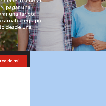
ue necesite cobrar
Y, pagar una
rar una tarjeta
ro amable equipo
odo desde una
rca de mí