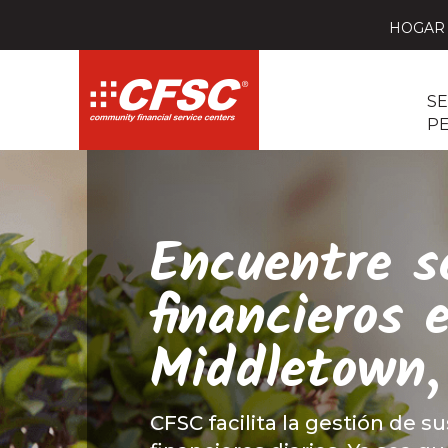
HOGAR
SE
P
Encuentre se
financieros 
Middletown,
CFSC facilita la gestión de su