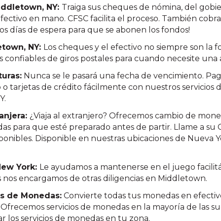
iddletown, NY:
Traiga sus cheques de nómina, del gobie
 efectivo en mano. CFSC facilita el proceso. También co
los días de espera para que se abonen los fondos!
etown, NY:
Los cheques y el efectivo no siempre son la 
s confiables de giros postales para cuando necesite una a
turas:
Nunca se le pasará una fecha de vencimiento. Pag
o o tarjetas de crédito fácilmente con nuestros servicios
Y.
anjera:
¿Viaja al extranjero? Ofrecemos cambio de mone
as para que esté preparado antes de partir. Llame a su 
isponibles. Disponible en nuestras ubicaciones de Nueva Y
 New York:
Le ayudamos a mantenerse en el juego facilit
as nos encargamos de otras diligencias en Middletown.
os de Monedas:
Convierte todas tus monedas en efectivo
Ofrecemos servicios de monedas en la mayoría de las su
r los servicios de monedas en tu zona.