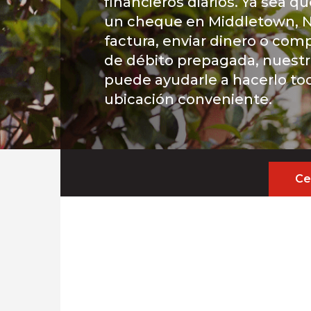
financieros diarios. Ya sea q
un cheque en Middletown, N
factura, enviar dinero o comp
de débito prepagada, nuest
puede ayudarle a hacerlo t
ubicación conveniente.
Ce