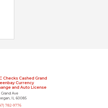
C Checks Cashed Grand
reenbay Currency
hange and Auto License
 Grand Ave
egan, IL 60085
47) 782-9776