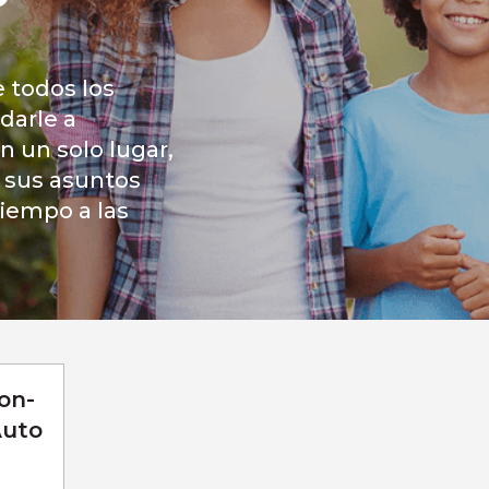
 todos los
darle a
n un solo lugar,
 sus asuntos
iempo a las
on-
Auto