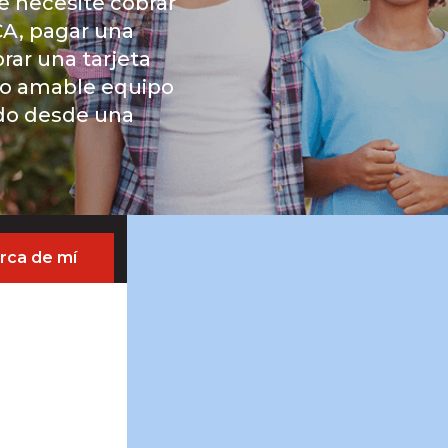
ue necesite cobrar
CA, pagar una
rar una tarjeta
ro amable equipo
odo desde una
rca de mí