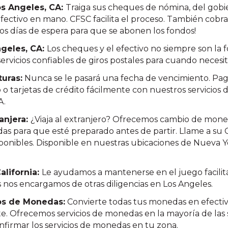
s Angeles, CA:
Traiga sus cheques de nómina, del gobi
 efectivo en mano. CFSC facilita el proceso. También co
los días de espera para que se abonen los fondos!
ngeles, CA:
Los cheques y el efectivo no siempre son la
ervicios confiables de giros postales para cuando necesit
turas:
Nunca se le pasará una fecha de vencimiento. Pag
o o tarjetas de crédito fácilmente con nuestros servicios
A.
anjera:
¿Viaja al extranjero? Ofrecemos cambio de mone
as para que esté preparado antes de partir. Llame a su 
isponibles. Disponible en nuestras ubicaciones de Nueva Y
alifornia:
Le ayudamos a mantenerse en el juego facili
as nos encargamos de otras diligencias en Los Angeles.
os de Monedas:
Convierte todas tus monedas en efectivo
e. Ofrecemos servicios de monedas en la mayoría de las 
firmar los servicios de monedas en tu zona.